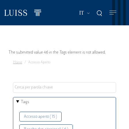
Salta
al
Mostra ulteriori a
IT
contenuto
principale
Messaggio
The submitted value
46
in the
Tags
element is not allowed.
Home
Accesso Aperto
di
errore
Tags
Accesso aperto ( 15 )