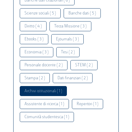
Banche dati citazionali ( 6 )
Scienze sociali ( 5 )
Banche dati ( 5 )
Diritto ( 4 )
Terza Missione ( 3 )
Ebooks ( 3 )
Ejournals ( 3 )
Economia ( 3 )
Tesi ( 2 )
Personale docente ( 2 )
STEM ( 2 )
Stampa ( 2 )
Dati finanziari ( 2 )
Archivi istituzionali ( 1 )
Assistente di ricerca ( 1 )
Repertori ( 1 )
Comunità studentesca ( 1 )