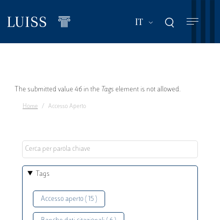
Salta
al
Mostra ulteriori a
IT
contenuto
principale
Messaggio
The submitted value
46
in the
Tags
element is not allowed.
Home
Accesso Aperto
di
errore
Tags
Accesso aperto ( 15 )