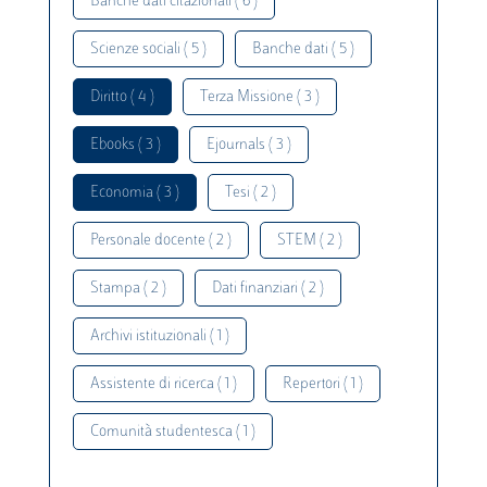
Banche dati citazionali ( 6 )
Scienze sociali ( 5 )
Banche dati ( 5 )
Diritto ( 4 )
Terza Missione ( 3 )
Ebooks ( 3 )
Ejournals ( 3 )
Economia ( 3 )
Tesi ( 2 )
Personale docente ( 2 )
STEM ( 2 )
Stampa ( 2 )
Dati finanziari ( 2 )
Archivi istituzionali ( 1 )
Assistente di ricerca ( 1 )
Repertori ( 1 )
Comunità studentesca ( 1 )