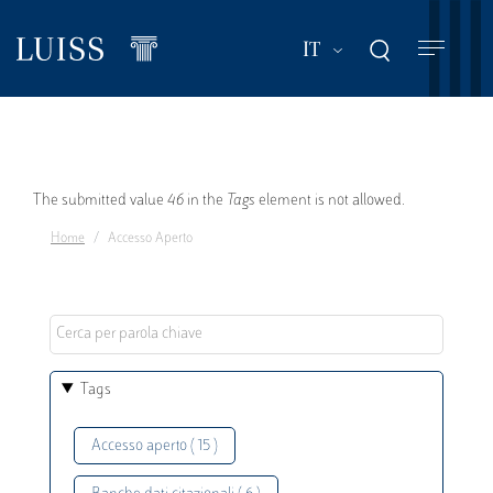
Salta
al
Mostra ulteriori a
IT
contenuto
principale
Messaggio
The submitted value
46
in the
Tags
element is not allowed.
Home
Accesso Aperto
di
errore
Tags
Accesso aperto ( 15 )