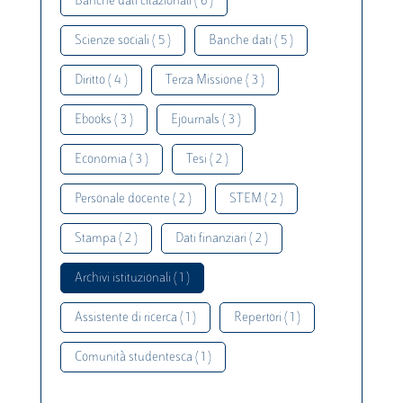
Banche dati citazionali ( 6 )
Scienze sociali ( 5 )
Banche dati ( 5 )
Diritto ( 4 )
Terza Missione ( 3 )
Ebooks ( 3 )
Ejournals ( 3 )
Economia ( 3 )
Tesi ( 2 )
Personale docente ( 2 )
STEM ( 2 )
Stampa ( 2 )
Dati finanziari ( 2 )
Archivi istituzionali ( 1 )
Assistente di ricerca ( 1 )
Repertori ( 1 )
Comunità studentesca ( 1 )