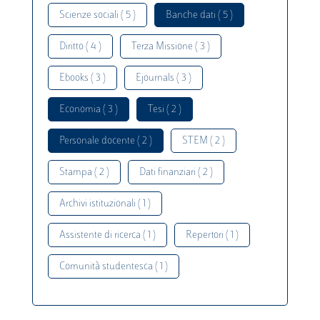
Scienze sociali ( 5 )
Banche dati ( 5 )
Diritto ( 4 )
Terza Missione ( 3 )
Ebooks ( 3 )
Ejournals ( 3 )
Economia ( 3 )
Tesi ( 2 )
Personale docente ( 2 )
STEM ( 2 )
Stampa ( 2 )
Dati finanziari ( 2 )
Archivi istituzionali ( 1 )
Assistente di ricerca ( 1 )
Repertori ( 1 )
Comunità studentesca ( 1 )