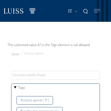
Salta
al
Mostra ulteriori a
IT
contenuto
principale
Messaggio
The submitted value
67
in the
Tags
element is not allowed.
Home
Accesso Aperto
di
errore
Tags
Accesso aperto ( 15 )