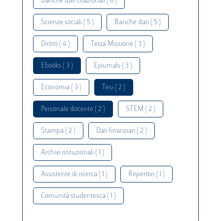
Banche dati citazionali ( 6 )
Scienze sociali ( 5 )
Banche dati ( 5 )
Diritto ( 4 )
Terza Missione ( 3 )
Ebooks ( 3 )
Ejournals ( 3 )
Economia ( 3 )
Tesi ( 2 )
Personale docente ( 2 )
STEM ( 2 )
Stampa ( 2 )
Dati finanziari ( 2 )
Archivi istituzionali ( 1 )
Assistente di ricerca ( 1 )
Repertori ( 1 )
Comunità studentesca ( 1 )