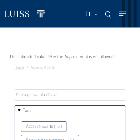
Salta
al
Mostra ulteriori a
IT
contenuto
principale
Messaggio
The submitted value
59
in the
Tags
element is not allowed.
Home
Accesso Aperto
di
errore
Tags
Accesso aperto ( 15 )