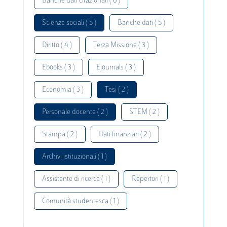
Banche dati citazionali ( 6 )
Scienze sociali ( 5 )
Banche dati ( 5 )
Diritto ( 4 )
Terza Missione ( 3 )
Ebooks ( 3 )
Ejournals ( 3 )
Economia ( 3 )
Tesi ( 2 )
Personale docente ( 2 )
STEM ( 2 )
Stampa ( 2 )
Dati finanziari ( 2 )
Archivi istituzionali ( 1 )
Assistente di ricerca ( 1 )
Repertori ( 1 )
Comunità studentesca ( 1 )