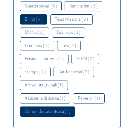
Scienze sociali ( 5 )
Banche dati ( 5 )
Diritto ( 4 )
Terza Missione ( 3 )
Ebooks ( 3 )
Ejournals ( 3 )
Economia ( 3 )
Tesi ( 2 )
Personale docente ( 2 )
STEM ( 2 )
Stampa ( 2 )
Dati finanziari ( 2 )
Archivi istituzionali ( 1 )
Assistente di ricerca ( 1 )
Repertori ( 1 )
Comunità studentesca ( 1 )