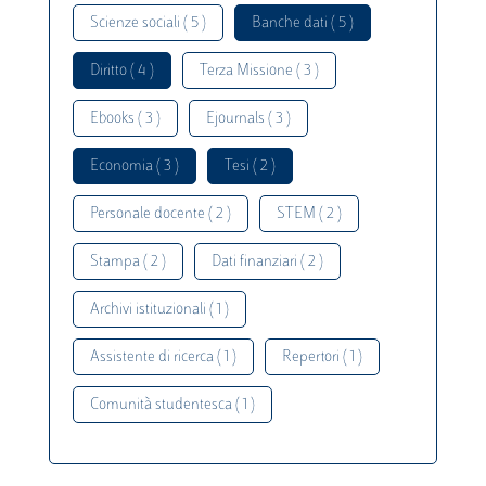
Scienze sociali ( 5 )
Banche dati ( 5 )
Diritto ( 4 )
Terza Missione ( 3 )
Ebooks ( 3 )
Ejournals ( 3 )
Economia ( 3 )
Tesi ( 2 )
Personale docente ( 2 )
STEM ( 2 )
Stampa ( 2 )
Dati finanziari ( 2 )
Archivi istituzionali ( 1 )
Assistente di ricerca ( 1 )
Repertori ( 1 )
Comunità studentesca ( 1 )