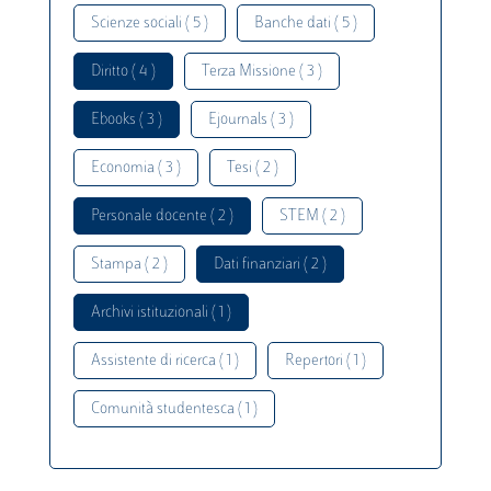
Scienze sociali ( 5 )
Banche dati ( 5 )
Diritto ( 4 )
Terza Missione ( 3 )
Ebooks ( 3 )
Ejournals ( 3 )
Economia ( 3 )
Tesi ( 2 )
Personale docente ( 2 )
STEM ( 2 )
Stampa ( 2 )
Dati finanziari ( 2 )
Archivi istituzionali ( 1 )
Assistente di ricerca ( 1 )
Repertori ( 1 )
Comunità studentesca ( 1 )