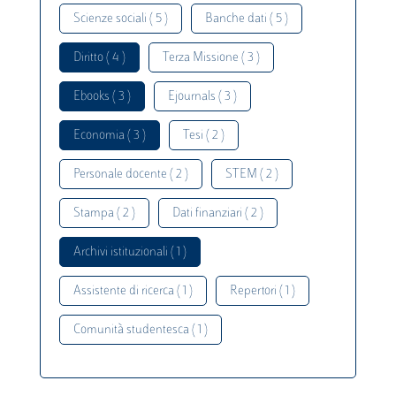
Scienze sociali ( 5 )
Banche dati ( 5 )
Diritto ( 4 )
Terza Missione ( 3 )
Ebooks ( 3 )
Ejournals ( 3 )
Economia ( 3 )
Tesi ( 2 )
Personale docente ( 2 )
STEM ( 2 )
Stampa ( 2 )
Dati finanziari ( 2 )
Archivi istituzionali ( 1 )
Assistente di ricerca ( 1 )
Repertori ( 1 )
Comunità studentesca ( 1 )