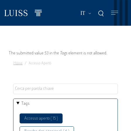
Salta
al
Mostra ulteriori a
IT
contenuto
principale
Messaggio
The submitted value
53
in the
Tags
element is not allowed.
Home
Accesso Aperto
di
errore
Tags
Accesso aperto ( 15 )