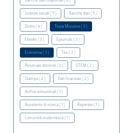
Banche dati citazionali ( 6 )
Scienze sociali ( 5 )
Banche dati ( 5 )
Diritto ( 4 )
Terza Missione ( 3 )
Ebooks ( 3 )
Ejournals ( 3 )
Economia ( 3 )
Tesi ( 2 )
Personale docente ( 2 )
STEM ( 2 )
Stampa ( 2 )
Dati finanziari ( 2 )
Archivi istituzionali ( 1 )
Assistente di ricerca ( 1 )
Repertori ( 1 )
Comunità studentesca ( 1 )