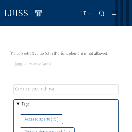
Salta
al
Mostra ulteriori a
IT
contenuto
principale
Messaggio
The submitted value
53
in the
Tags
element is not allowed.
Home
Accesso Aperto
di
errore
Tags
Accesso aperto ( 15 )