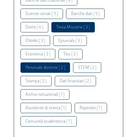
Banche dati citazionali ( 6 )
Scienze sociali ( 5 )
Banche dati ( 5 )
Diritto ( 4 )
Terza Missione ( 3 )
Ebooks ( 3 )
Ejournals ( 3 )
Economia ( 3 )
Tesi ( 2 )
Personale docente ( 2 )
STEM ( 2 )
Stampa ( 2 )
Dati finanziari ( 2 )
Archivi istituzionali ( 1 )
Assistente di ricerca ( 1 )
Repertori ( 1 )
Comunità studentesca ( 1 )