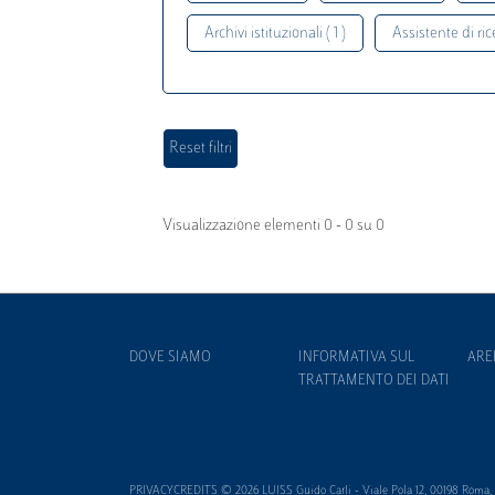
Archivi istituzionali ( 1 )
Assistente di rice
Visualizzazione elementi 0 - 0 su 0
DOVE SIAMO
INFORMATIVA SUL
ARE
TRATTAMENTO DEI DATI
PRIVACYCREDITS © 2026 LUISS Guido Carli - Viale Pola 12, 00198 Roma, It