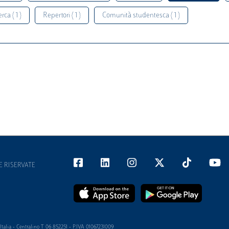
rca ( 1 )
Repertori ( 1 )
Comunità studentesca ( 1 )
E RISERVATE
alia - Centralino T 06 852251 - P.IVA 01067231009