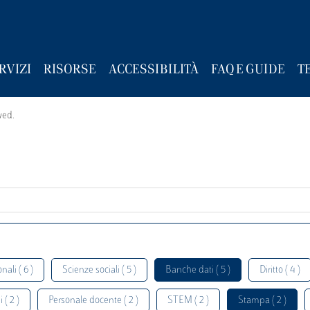
RVIZI
RISORSE
ACCESSIBILITÀ
FAQ E GUIDE
T
wed.
nali ( 6 )
Scienze sociali ( 5 )
Banche dati ( 5 )
Diritto ( 4 )
 ( 2 )
Personale docente ( 2 )
STEM ( 2 )
Stampa ( 2 )