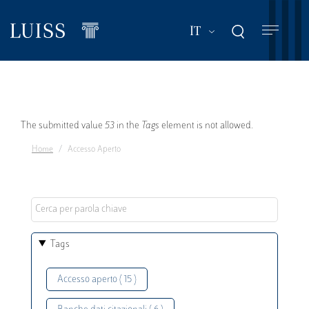
Salta
al
Mostra ulteriori a
IT
contenuto
principale
Messaggio
The submitted value
53
in the
Tags
element is not allowed.
Home
Accesso Aperto
di
errore
Tags
Accesso aperto ( 15 )