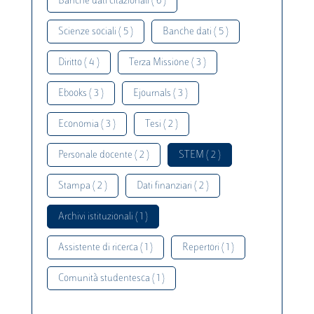
Banche dati citazionali ( 6 )
Scienze sociali ( 5 )
Banche dati ( 5 )
Diritto ( 4 )
Terza Missione ( 3 )
Ebooks ( 3 )
Ejournals ( 3 )
Economia ( 3 )
Tesi ( 2 )
Personale docente ( 2 )
STEM ( 2 )
Stampa ( 2 )
Dati finanziari ( 2 )
Archivi istituzionali ( 1 )
Assistente di ricerca ( 1 )
Repertori ( 1 )
Comunità studentesca ( 1 )