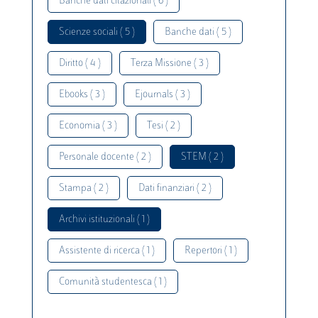
Banche dati citazionali ( 6 )
Scienze sociali ( 5 )
Banche dati ( 5 )
Diritto ( 4 )
Terza Missione ( 3 )
Ebooks ( 3 )
Ejournals ( 3 )
Economia ( 3 )
Tesi ( 2 )
Personale docente ( 2 )
STEM ( 2 )
Stampa ( 2 )
Dati finanziari ( 2 )
Archivi istituzionali ( 1 )
Assistente di ricerca ( 1 )
Repertori ( 1 )
Comunità studentesca ( 1 )