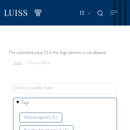
Salta
al
Mostra ulteriori a
IT
contenuto
principale
Messaggio
The submitted value
53
in the
Tags
element is not allowed.
Home
Accesso Aperto
di
errore
Tags
Accesso aperto ( 15 )