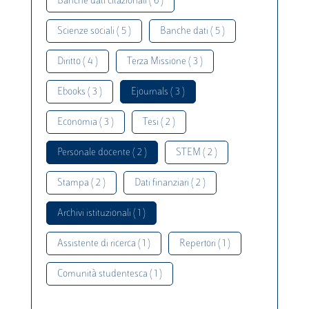
Banche dati citazionali ( 6 )
Scienze sociali ( 5 )
Banche dati ( 5 )
Diritto ( 4 )
Terza Missione ( 3 )
Ebooks ( 3 )
Ejournals ( 3 )
Economia ( 3 )
Tesi ( 2 )
Personale docente ( 2 )
STEM ( 2 )
Stampa ( 2 )
Dati finanziari ( 2 )
Archivi istituzionali ( 1 )
Assistente di ricerca ( 1 )
Repertori ( 1 )
Comunità studentesca ( 1 )