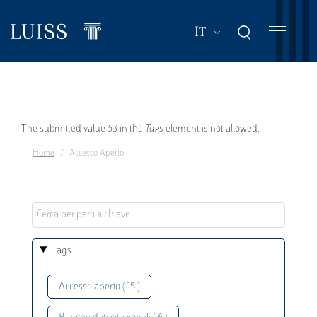
Salta
al
Mostra ulteriori a
IT
contenuto
principale
Messaggio
The submitted value
53
in the
Tags
element is not allowed.
Home
Accesso Aperto
di
errore
Tags
Accesso aperto ( 15 )