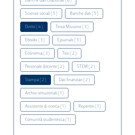
Banche dati citazionali ( 6 )
Scienze sociali ( 5 )
Banche dati ( 5 )
Diritto ( 4 )
Terza Missione ( 3 )
Ebooks ( 3 )
Ejournals ( 3 )
Economia ( 3 )
Tesi ( 2 )
Personale docente ( 2 )
STEM ( 2 )
Stampa ( 2 )
Dati finanziari ( 2 )
Archivi istituzionali ( 1 )
Assistente di ricerca ( 1 )
Repertori ( 1 )
Comunità studentesca ( 1 )