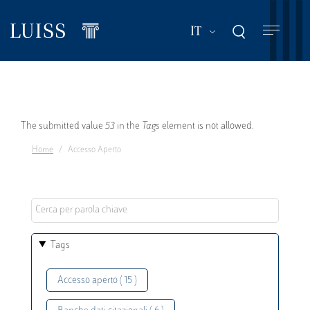
Salta
al
Mostra ulteriori a
IT
contenuto
principale
Messaggio
The submitted value
53
in the
Tags
element is not allowed.
Home
Accesso Aperto
di
errore
Tags
Accesso aperto ( 15 )