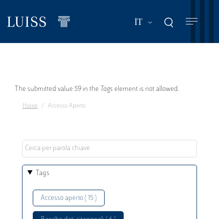
Salta
al
Mostra ulteriori a
IT
contenuto
principale
Messaggio
The submitted value
59
in the
Tags
element is not allowed.
Home
Accesso Aperto
di
errore
Tags
Accesso aperto ( 15 )