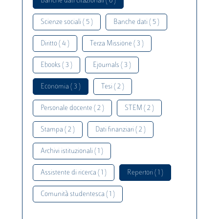
Banche dati citazionali ( 6 )
Scienze sociali ( 5 )
Banche dati ( 5 )
Diritto ( 4 )
Terza Missione ( 3 )
Ebooks ( 3 )
Ejournals ( 3 )
Economia ( 3 )
Tesi ( 2 )
Personale docente ( 2 )
STEM ( 2 )
Stampa ( 2 )
Dati finanziari ( 2 )
Archivi istituzionali ( 1 )
Assistente di ricerca ( 1 )
Repertori ( 1 )
Comunità studentesca ( 1 )