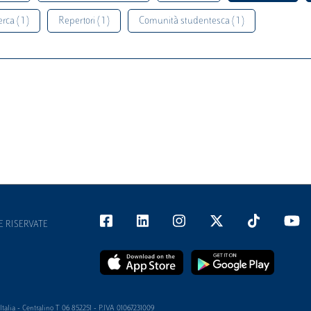
rca ( 1 )
Repertori ( 1 )
Comunità studentesca ( 1 )
E RISERVATE
alia - Centralino T 06 852251 - P.IVA 01067231009