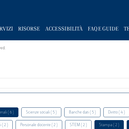
RVIZI
RISORSE
ACCESSIBILITÀ
FAQ E GUIDE
T
wed.
nali ( 6 )
Scienze sociali ( 5 )
Banche dati ( 5 )
Diritto ( 4 )
 ( 2 )
Personale docente ( 2 )
STEM ( 2 )
Stampa ( 2 )