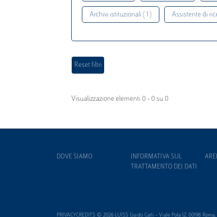
Archivi istituzionali ( 1 )
Assistente di rice
Visualizzazione elementi 0 - 0 su 0
DOVE SIAMO
INFORMATIVA SUL
ARE
TRATTAMENTO DEI DATI
PRIVACYCREDITS © 2026 LUISS Guido Carli - Viale Pola 12, 00198 Roma, It