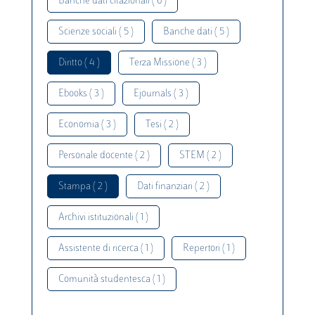
Banche dati citazionali ( 6 )
Scienze sociali ( 5 )
Banche dati ( 5 )
Diritto ( 4 )
Terza Missione ( 3 )
Ebooks ( 3 )
Ejournals ( 3 )
Economia ( 3 )
Tesi ( 2 )
Personale docente ( 2 )
STEM ( 2 )
Stampa ( 2 )
Dati finanziari ( 2 )
Archivi istituzionali ( 1 )
Assistente di ricerca ( 1 )
Repertori ( 1 )
Comunità studentesca ( 1 )