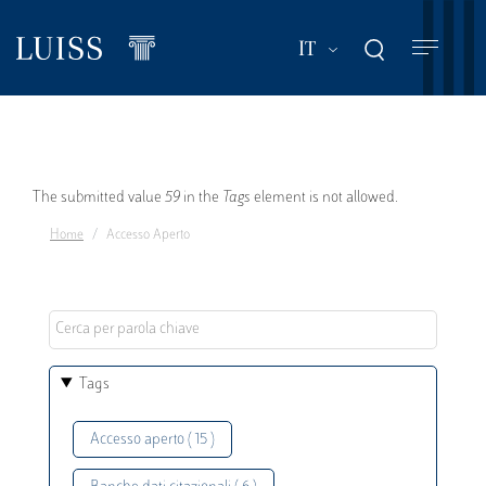
Salta
al
Mostra ulteriori a
IT
contenuto
principale
Messaggio
The submitted value
59
in the
Tags
element is not allowed.
Home
Accesso Aperto
di
errore
Tags
Accesso aperto ( 15 )