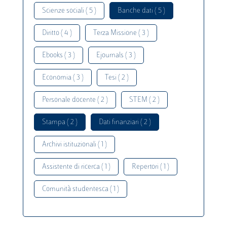
Scienze sociali ( 5 )
Banche dati ( 5 )
Diritto ( 4 )
Terza Missione ( 3 )
Ebooks ( 3 )
Ejournals ( 3 )
Economia ( 3 )
Tesi ( 2 )
Personale docente ( 2 )
STEM ( 2 )
Stampa ( 2 )
Dati finanziari ( 2 )
Archivi istituzionali ( 1 )
Assistente di ricerca ( 1 )
Repertori ( 1 )
Comunità studentesca ( 1 )