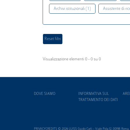
Archivi istituzionali ( 1 )
Assistente di rice
Visualizzazione elementi 0 - 0 su 0
DOVE SIAMO
INFORMATIVA SUL
ARE
TRATTAMENTO DEI DATI
PRIVACYCREDITS © 2026 LUISS Guido Carli - Viale Pola 12, 00198 Roma, It