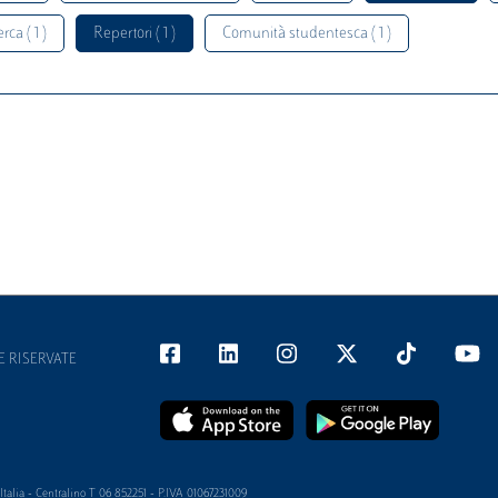
rca ( 1 )
Repertori ( 1 )
Comunità studentesca ( 1 )
E RISERVATE
alia - Centralino T 06 852251 - P.IVA 01067231009