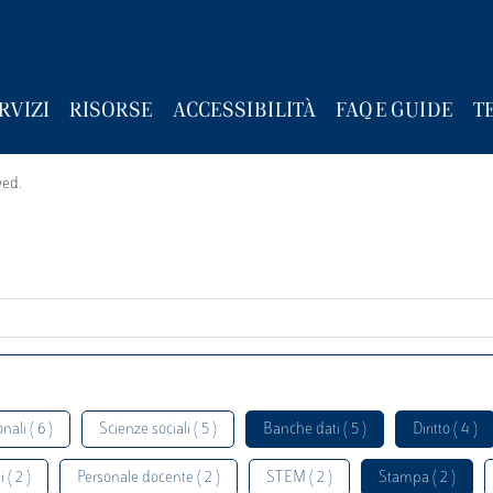
RVIZI
RISORSE
ACCESSIBILITÀ
FAQ E GUIDE
T
wed.
nali ( 6 )
Scienze sociali ( 5 )
Banche dati ( 5 )
Diritto ( 4 )
 ( 2 )
Personale docente ( 2 )
STEM ( 2 )
Stampa ( 2 )