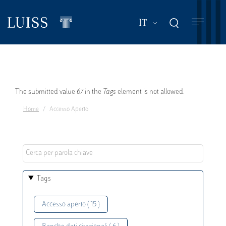
Salta
al
Mostra ulteriori a
IT
contenuto
principale
Messaggio
The submitted value
67
in the
Tags
element is not allowed.
Home
Accesso Aperto
di
errore
Tags
Accesso aperto ( 15 )