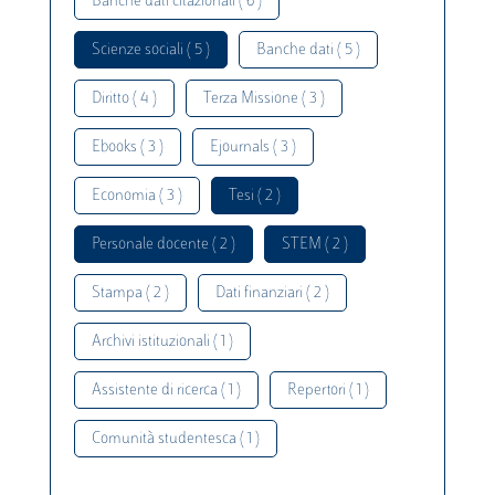
Banche dati citazionali ( 6 )
Scienze sociali ( 5 )
Banche dati ( 5 )
Diritto ( 4 )
Terza Missione ( 3 )
Ebooks ( 3 )
Ejournals ( 3 )
Economia ( 3 )
Tesi ( 2 )
Personale docente ( 2 )
STEM ( 2 )
Stampa ( 2 )
Dati finanziari ( 2 )
Archivi istituzionali ( 1 )
Assistente di ricerca ( 1 )
Repertori ( 1 )
Comunità studentesca ( 1 )