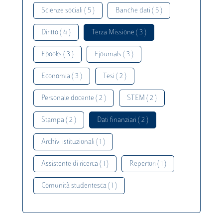
Scienze sociali ( 5 )
Banche dati ( 5 )
Diritto ( 4 )
Terza Missione ( 3 )
Ebooks ( 3 )
Ejournals ( 3 )
Economia ( 3 )
Tesi ( 2 )
Personale docente ( 2 )
STEM ( 2 )
Stampa ( 2 )
Dati finanziari ( 2 )
Archivi istituzionali ( 1 )
Assistente di ricerca ( 1 )
Repertori ( 1 )
Comunità studentesca ( 1 )