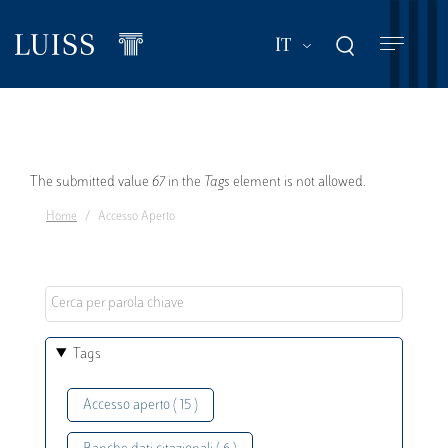
Salta
al
Mostra ulteriori a
IT
contenuto
principale
Messaggio
The submitted value
67
in the
Tags
element is not allowed.
Home
Accesso Aperto
di
errore
Tags
Accesso aperto ( 15 )