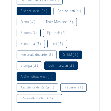
Banche dati citazionali ( 6 )
Scienze sociali ( 5 )
Banche dati ( 5 )
Diritto ( 4 )
Terza Missione ( 3 )
Ebooks ( 3 )
Ejournals ( 3 )
Economia ( 3 )
Tesi ( 2 )
Personale docente ( 2 )
STEM ( 2 )
Stampa ( 2 )
Dati finanziari ( 2 )
Archivi istituzionali ( 1 )
Assistente di ricerca ( 1 )
Repertori ( 1 )
Comunità studentesca ( 1 )