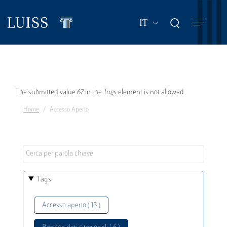
Salta
al
Mostra ulteriori a
IT
contenuto
principale
Messaggio
The submitted value
67
in the
Tags
element is not allowed.
Home
Accesso Aperto
di
errore
Tags
Accesso aperto ( 15 )