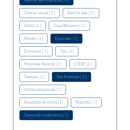
Banche dati citazionali ( 6 )
Scienze sociali ( 5 )
Banche dati ( 5 )
Diritto ( 4 )
Terza Missione ( 3 )
Ebooks ( 3 )
Ejournals ( 3 )
Economia ( 3 )
Tesi ( 2 )
Personale docente ( 2 )
STEM ( 2 )
Stampa ( 2 )
Dati finanziari ( 2 )
Archivi istituzionali ( 1 )
Assistente di ricerca ( 1 )
Repertori ( 1 )
Comunità studentesca ( 1 )