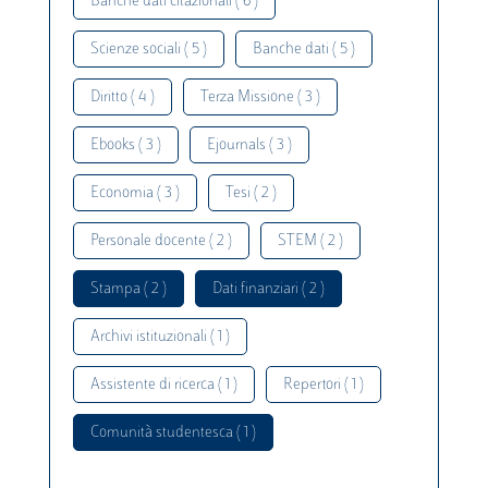
Banche dati citazionali ( 6 )
Scienze sociali ( 5 )
Banche dati ( 5 )
Diritto ( 4 )
Terza Missione ( 3 )
Ebooks ( 3 )
Ejournals ( 3 )
Economia ( 3 )
Tesi ( 2 )
Personale docente ( 2 )
STEM ( 2 )
Stampa ( 2 )
Dati finanziari ( 2 )
Archivi istituzionali ( 1 )
Assistente di ricerca ( 1 )
Repertori ( 1 )
Comunità studentesca ( 1 )