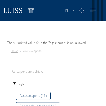
Salta
al
Mostra ulteriori a
IT
contenuto
principale
Messaggio
The submitted value
67
in the
Tags
element is not allowed.
Home
Accesso Aperto
di
errore
Tags
Accesso aperto ( 15 )