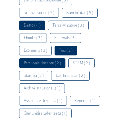
Banche dati citazionali ( 6 )
Scienze sociali ( 5 )
Banche dati ( 5 )
Diritto ( 4 )
Terza Missione ( 3 )
Ebooks ( 3 )
Ejournals ( 3 )
Economia ( 3 )
Tesi ( 2 )
Personale docente ( 2 )
STEM ( 2 )
Stampa ( 2 )
Dati finanziari ( 2 )
Archivi istituzionali ( 1 )
Assistente di ricerca ( 1 )
Repertori ( 1 )
Comunità studentesca ( 1 )