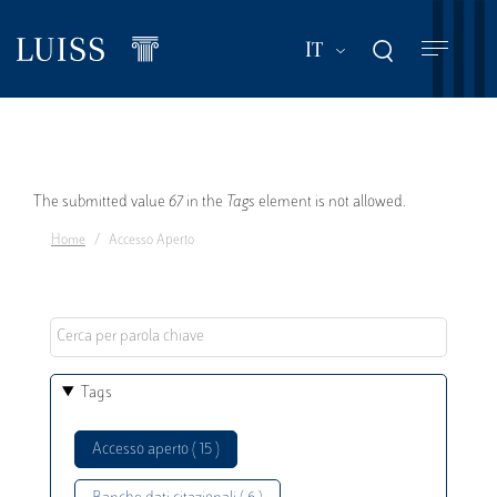
Salta
al
Mostra ulteriori a
IT
contenuto
principale
Messaggio
The submitted value
67
in the
Tags
element is not allowed.
Home
Accesso Aperto
di
errore
Tags
Accesso aperto ( 15 )