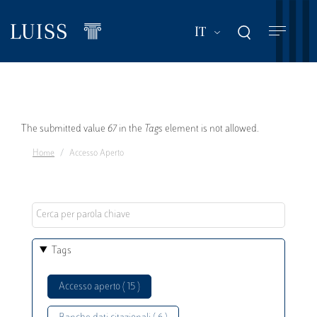
Salta
al
Mostra ulteriori a
IT
contenuto
principale
Messaggio
The submitted value
67
in the
Tags
element is not allowed.
Home
Accesso Aperto
di
errore
Tags
Accesso aperto ( 15 )