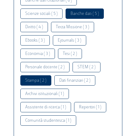
Banche dati citazionali ( 6 )
Scienze sociali ( 5 )
Banche dati ( 5 )
Diritto ( 4 )
Terza Missione ( 3 )
Ebooks ( 3 )
Ejournals ( 3 )
Economia ( 3 )
Tesi ( 2 )
Personale docente ( 2 )
STEM ( 2 )
Stampa ( 2 )
Dati finanziari ( 2 )
Archivi istituzionali ( 1 )
Assistente di ricerca ( 1 )
Repertori ( 1 )
Comunità studentesca ( 1 )