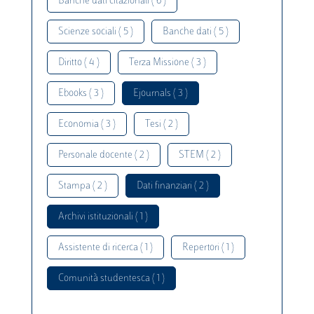
Banche dati citazionali ( 6 )
Scienze sociali ( 5 )
Banche dati ( 5 )
Diritto ( 4 )
Terza Missione ( 3 )
Ebooks ( 3 )
Ejournals ( 3 )
Economia ( 3 )
Tesi ( 2 )
Personale docente ( 2 )
STEM ( 2 )
Stampa ( 2 )
Dati finanziari ( 2 )
Archivi istituzionali ( 1 )
Assistente di ricerca ( 1 )
Repertori ( 1 )
Comunità studentesca ( 1 )