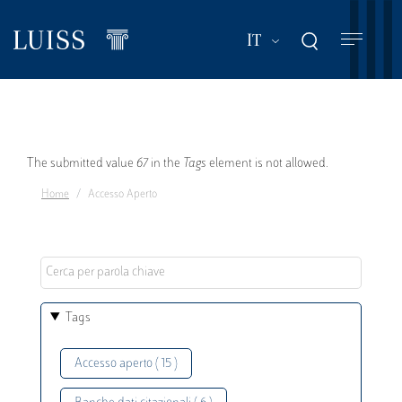
Salta
al
Mostra ulteriori a
IT
contenuto
principale
Messaggio
The submitted value
67
in the
Tags
element is not allowed.
Home
Accesso Aperto
di
errore
Tags
Accesso aperto ( 15 )