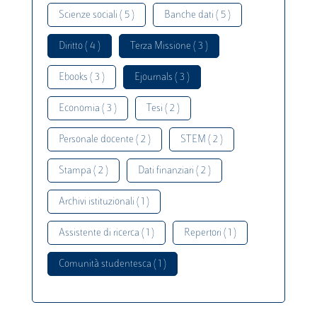
Scienze sociali ( 5 )
Banche dati ( 5 )
Diritto ( 4 )
Terza Missione ( 3 )
Ebooks ( 3 )
Ejournals ( 3 )
Economia ( 3 )
Tesi ( 2 )
Personale docente ( 2 )
STEM ( 2 )
Stampa ( 2 )
Dati finanziari ( 2 )
Archivi istituzionali ( 1 )
Assistente di ricerca ( 1 )
Repertori ( 1 )
Comunità studentesca ( 1 )