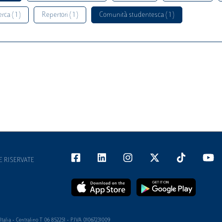
rca ( 1 )
Repertori ( 1 )
Comunità studentesca ( 1 )
E RISERVATE
alia - Centralino T 06 852251 - P.IVA 01067231009