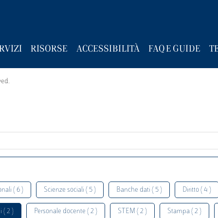
RVIZI
RISORSE
ACCESSIBILITÀ
FAQ E GUIDE
T
wed.
nali ( 6 )
Scienze sociali ( 5 )
Banche dati ( 5 )
Diritto ( 4 )
 ( 2 )
Personale docente ( 2 )
STEM ( 2 )
Stampa ( 2 )