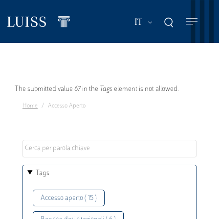
Salta
al
Mostra ulteriori a
IT
contenuto
principale
Messaggio
The submitted value
67
in the
Tags
element is not allowed.
Home
Accesso Aperto
di
errore
Tags
Accesso aperto ( 15 )