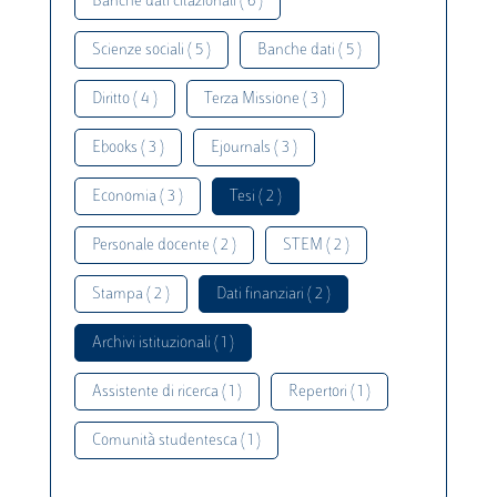
Banche dati citazionali ( 6 )
Scienze sociali ( 5 )
Banche dati ( 5 )
Diritto ( 4 )
Terza Missione ( 3 )
Ebooks ( 3 )
Ejournals ( 3 )
Economia ( 3 )
Tesi ( 2 )
Personale docente ( 2 )
STEM ( 2 )
Stampa ( 2 )
Dati finanziari ( 2 )
Archivi istituzionali ( 1 )
Assistente di ricerca ( 1 )
Repertori ( 1 )
Comunità studentesca ( 1 )