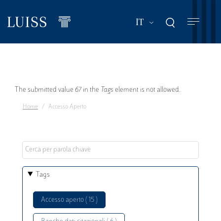
Salta
al
Mostra ulteriori a
IT
contenuto
principale
Messaggio
The submitted value
67
in the
Tags
element is not allowed.
Home
Accesso Aperto
di
errore
Tags
Accesso aperto ( 15 )