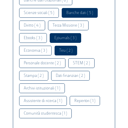
Banche dati citazionali ( 6 )
Scienze sociali ( 5 )
Banche dati ( 5 )
Diritto ( 4 )
Terza Missione ( 3 )
Ebooks ( 3 )
Ejournals ( 3 )
Economia ( 3 )
Tesi ( 2 )
Personale docente ( 2 )
STEM ( 2 )
Stampa ( 2 )
Dati finanziari ( 2 )
Archivi istituzionali ( 1 )
Assistente di ricerca ( 1 )
Repertori ( 1 )
Comunità studentesca ( 1 )