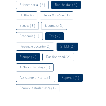
Scienze sociali ( 5 )
Banche dati ( 5 )
Diritto ( 4 )
Terza Missione ( 3 )
Ebooks ( 3 )
Ejournals ( 3 )
Economia ( 3 )
Tesi ( 2 )
Personale docente ( 2 )
STEM ( 2 )
Stampa ( 2 )
Dati finanziari ( 2 )
Archivi istituzionali ( 1 )
Assistente di ricerca ( 1 )
Repertori ( 1 )
Comunità studentesca ( 1 )