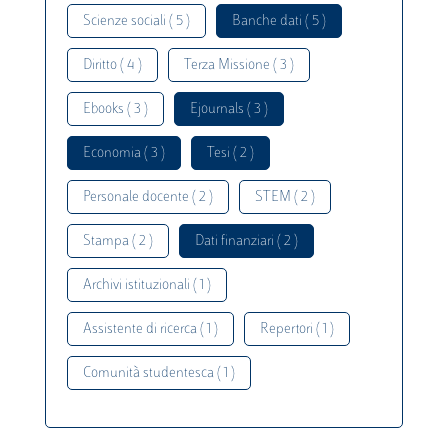
Scienze sociali ( 5 )
Banche dati ( 5 )
Diritto ( 4 )
Terza Missione ( 3 )
Ebooks ( 3 )
Ejournals ( 3 )
Economia ( 3 )
Tesi ( 2 )
Personale docente ( 2 )
STEM ( 2 )
Stampa ( 2 )
Dati finanziari ( 2 )
Archivi istituzionali ( 1 )
Assistente di ricerca ( 1 )
Repertori ( 1 )
Comunità studentesca ( 1 )