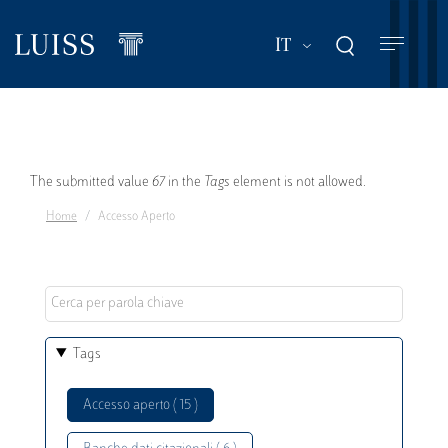
Salta
al
Mostra ulteriori a
IT
contenuto
principale
Messaggio
The submitted value
67
in the
Tags
element is not allowed.
Home
Accesso Aperto
di
errore
Tags
Accesso aperto ( 15 )