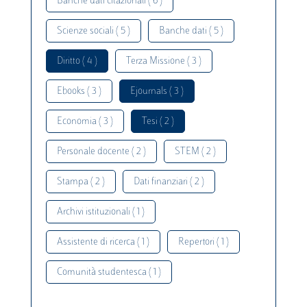
Banche dati citazionali ( 6 )
Scienze sociali ( 5 )
Banche dati ( 5 )
Diritto ( 4 )
Terza Missione ( 3 )
Ebooks ( 3 )
Ejournals ( 3 )
Economia ( 3 )
Tesi ( 2 )
Personale docente ( 2 )
STEM ( 2 )
Stampa ( 2 )
Dati finanziari ( 2 )
Archivi istituzionali ( 1 )
Assistente di ricerca ( 1 )
Repertori ( 1 )
Comunità studentesca ( 1 )