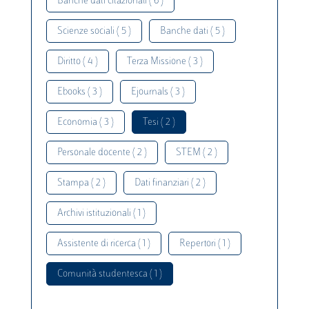
Banche dati citazionali ( 6 )
Scienze sociali ( 5 )
Banche dati ( 5 )
Diritto ( 4 )
Terza Missione ( 3 )
Ebooks ( 3 )
Ejournals ( 3 )
Economia ( 3 )
Tesi ( 2 )
Personale docente ( 2 )
STEM ( 2 )
Stampa ( 2 )
Dati finanziari ( 2 )
Archivi istituzionali ( 1 )
Assistente di ricerca ( 1 )
Repertori ( 1 )
Comunità studentesca ( 1 )