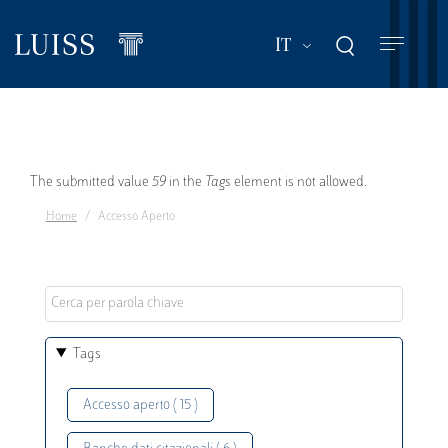
Salta
al
Mostra ulteriori a
IT
contenuto
principale
Messaggio
The submitted value
59
in the
Tags
element is not allowed.
Home
Accesso Aperto
di
errore
Tags
Accesso aperto ( 15 )