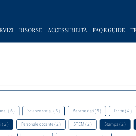
RVIZI
RISORSE
ACCESSIBILITÀ
FAQ E GUIDE
T
nali ( 6 )
Scienze sociali ( 5 )
Banche dati ( 5 )
Diritto ( 4 )
 ( 2 )
Personale docente ( 2 )
STEM ( 2 )
Stampa ( 2 )