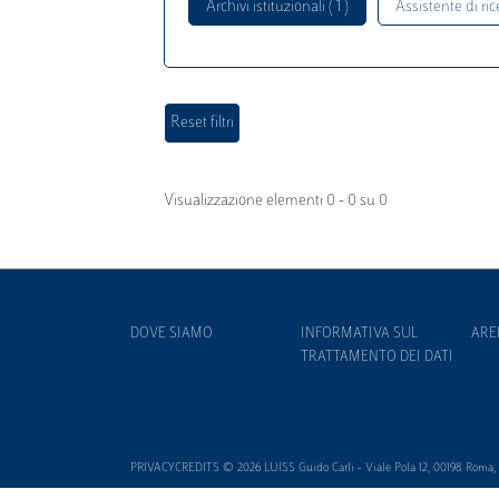
Archivi istituzionali ( 1 )
Assistente di rice
Visualizzazione elementi 0 - 0 su 0
DOVE SIAMO
INFORMATIVA SUL
ARE
TRATTAMENTO DEI DATI
PRIVACYCREDITS © 2026 LUISS Guido Carli - Viale Pola 12, 00198 Roma, It