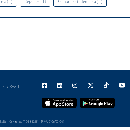
rca ( 1 )
Repertori ( 1 )
Comunità studentesca ( 1 )
E RISERVATE
alia - Centralino T 06 852251 - P.IVA 01067231009