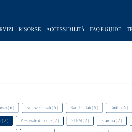
RVIZI
RISORSE
ACCESSIBILITÀ
FAQ E GUIDE
T
nali ( 6 )
Scienze sociali ( 5 )
Banche dati ( 5 )
Diritto ( 4 )
 ( 2 )
Personale docente ( 2 )
STEM ( 2 )
Stampa ( 2 )