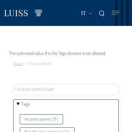
Salta
al
Mostra ulteriori a
IT
contenuto
principale
Messaggio
The submitted value
9
in the
Tags
element is not allowed.
Home
Accesso Aperto
di
errore
Tags
Accesso aperto ( 15 )