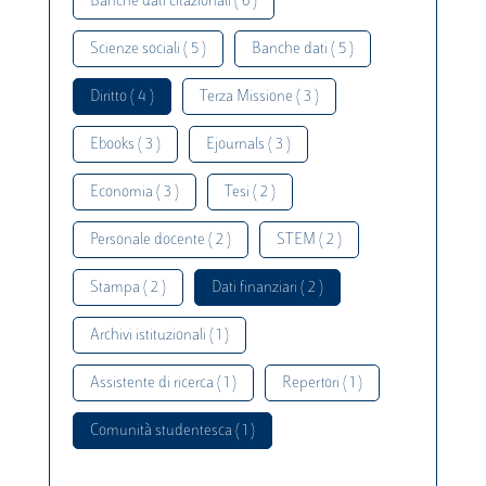
Banche dati citazionali ( 6 )
Scienze sociali ( 5 )
Banche dati ( 5 )
Diritto ( 4 )
Terza Missione ( 3 )
Ebooks ( 3 )
Ejournals ( 3 )
Economia ( 3 )
Tesi ( 2 )
Personale docente ( 2 )
STEM ( 2 )
Stampa ( 2 )
Dati finanziari ( 2 )
Archivi istituzionali ( 1 )
Assistente di ricerca ( 1 )
Repertori ( 1 )
Comunità studentesca ( 1 )