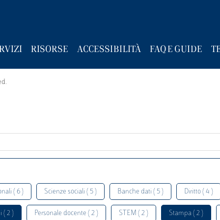
RVIZI
RISORSE
ACCESSIBILITÀ
FAQ E GUIDE
T
ed.
nali ( 6 )
Scienze sociali ( 5 )
Banche dati ( 5 )
Diritto ( 4 )
 ( 2 )
Personale docente ( 2 )
STEM ( 2 )
Stampa ( 2 )