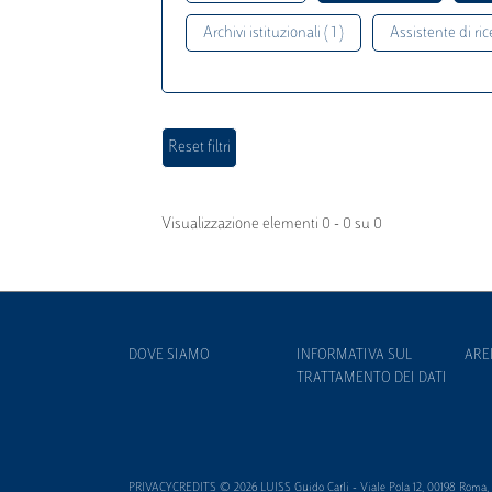
Archivi istituzionali ( 1 )
Assistente di rice
Visualizzazione elementi 0 - 0 su 0
DOVE SIAMO
INFORMATIVA SUL
ARE
TRATTAMENTO DEI DATI
PRIVACYCREDITS © 2026 LUISS Guido Carli - Viale Pola 12, 00198 Roma, It