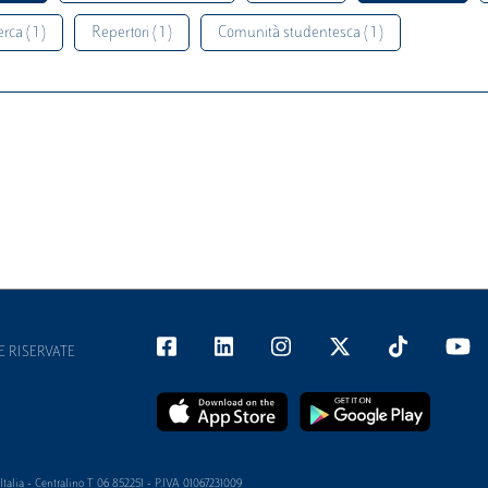
rca ( 1 )
Repertori ( 1 )
Comunità studentesca ( 1 )
E RISERVATE
alia - Centralino T 06 852251 - P.IVA 01067231009