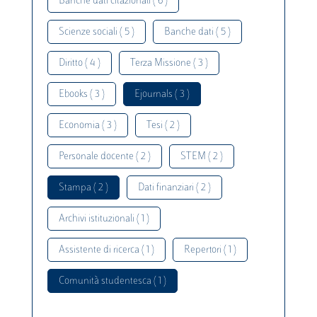
Banche dati citazionali ( 6 )
Scienze sociali ( 5 )
Banche dati ( 5 )
Diritto ( 4 )
Terza Missione ( 3 )
Ebooks ( 3 )
Ejournals ( 3 )
Economia ( 3 )
Tesi ( 2 )
Personale docente ( 2 )
STEM ( 2 )
Stampa ( 2 )
Dati finanziari ( 2 )
Archivi istituzionali ( 1 )
Assistente di ricerca ( 1 )
Repertori ( 1 )
Comunità studentesca ( 1 )