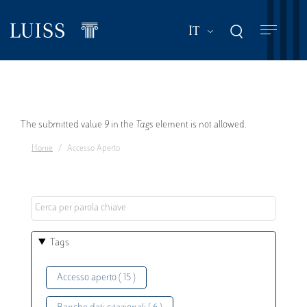
Salta
al
Mostra ulteriori a
IT
contenuto
principale
Messaggio
The submitted value
9
in the
Tags
element is not allowed.
Home
Accesso Aperto
di
errore
Tags
Accesso aperto ( 15 )