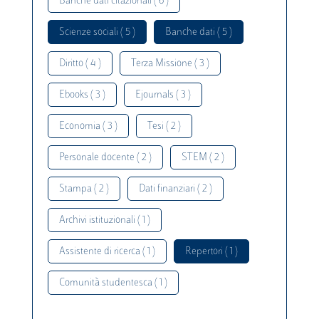
Banche dati citazionali ( 6 )
Scienze sociali ( 5 )
Banche dati ( 5 )
Diritto ( 4 )
Terza Missione ( 3 )
Ebooks ( 3 )
Ejournals ( 3 )
Economia ( 3 )
Tesi ( 2 )
Personale docente ( 2 )
STEM ( 2 )
Stampa ( 2 )
Dati finanziari ( 2 )
Archivi istituzionali ( 1 )
Assistente di ricerca ( 1 )
Repertori ( 1 )
Comunità studentesca ( 1 )