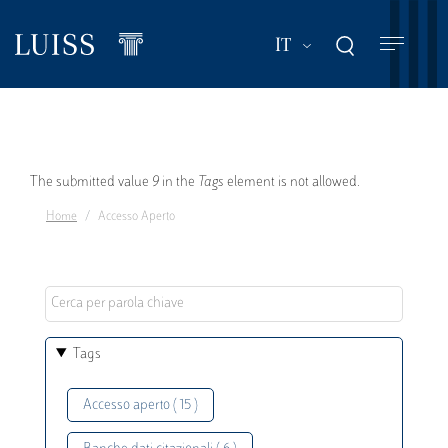
Salta
al
Mostra ulteriori a
IT
contenuto
principale
Messaggio
The submitted value
9
in the
Tags
element is not allowed.
Home
Accesso Aperto
di
errore
Tags
Accesso aperto ( 15 )