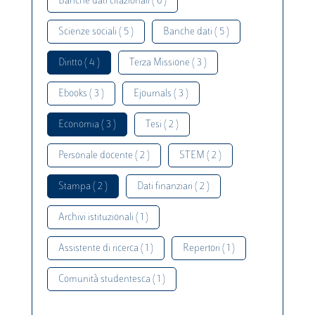
Banche dati citazionali ( 6 )
Scienze sociali ( 5 )
Banche dati ( 5 )
Diritto ( 4 )
Terza Missione ( 3 )
Ebooks ( 3 )
Ejournals ( 3 )
Economia ( 3 )
Tesi ( 2 )
Personale docente ( 2 )
STEM ( 2 )
Stampa ( 2 )
Dati finanziari ( 2 )
Archivi istituzionali ( 1 )
Assistente di ricerca ( 1 )
Repertori ( 1 )
Comunità studentesca ( 1 )