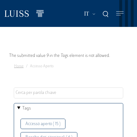
Salta
al
Mostra ulteriori a
IT
contenuto
principale
Messaggio
The submitted value
9
in the
Tags
element is not allowed.
Home
Accesso Aperto
di
errore
Tags
Accesso aperto ( 15 )