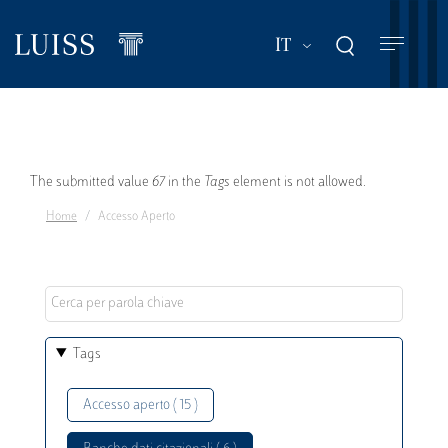
Salta
al
Mostra ulteriori a
IT
contenuto
principale
Messaggio
The submitted value
67
in the
Tags
element is not allowed.
Home
Accesso Aperto
di
errore
Tags
Accesso aperto ( 15 )