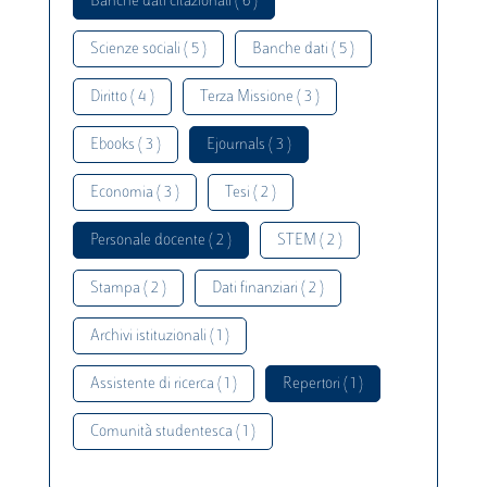
Banche dati citazionali ( 6 )
Scienze sociali ( 5 )
Banche dati ( 5 )
Diritto ( 4 )
Terza Missione ( 3 )
Ebooks ( 3 )
Ejournals ( 3 )
Economia ( 3 )
Tesi ( 2 )
Personale docente ( 2 )
STEM ( 2 )
Stampa ( 2 )
Dati finanziari ( 2 )
Archivi istituzionali ( 1 )
Assistente di ricerca ( 1 )
Repertori ( 1 )
Comunità studentesca ( 1 )