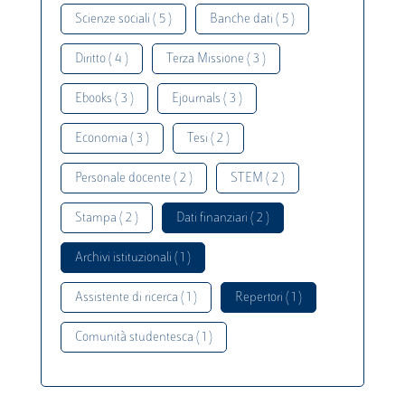
Scienze sociali ( 5 )
Banche dati ( 5 )
Diritto ( 4 )
Terza Missione ( 3 )
Ebooks ( 3 )
Ejournals ( 3 )
Economia ( 3 )
Tesi ( 2 )
Personale docente ( 2 )
STEM ( 2 )
Stampa ( 2 )
Dati finanziari ( 2 )
Archivi istituzionali ( 1 )
Assistente di ricerca ( 1 )
Repertori ( 1 )
Comunità studentesca ( 1 )