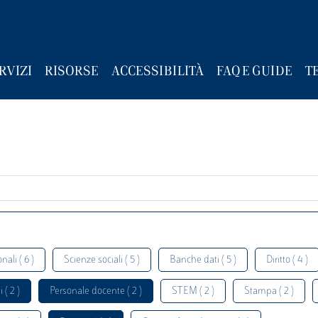
RVIZI
RISORSE
ACCESSIBILITÀ
FAQ E GUIDE
T
nali ( 6 )
Scienze sociali ( 5 )
Banche dati ( 5 )
Diritto ( 4 )
 ( 2 )
Personale docente ( 2 )
STEM ( 2 )
Stampa ( 2 )