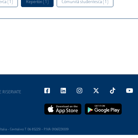
rca ( 1 )
Repertori ( 1 )
Comunità studentesca ( 1 )
E RISERVATE
alia - Centralino T 06 852251 - P.IVA 01067231009