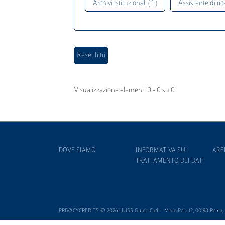
Archivi istituzionali ( 1 )
Assistente di rice
Visualizzazione elementi 0 - 0 su 0
DOVE SIAMO
INFORMATIVA SUL
ARE
TRATTAMENTO DEI DATI
PRIVACYCREDITS © 2026 LUISS Guido Carli - Viale Pola 12, 00198 Roma, It