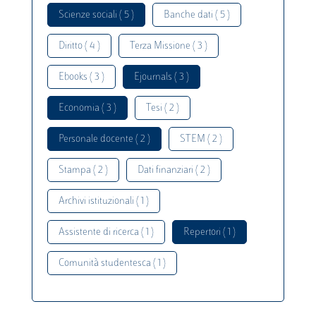
Scienze sociali ( 5 )
Banche dati ( 5 )
Diritto ( 4 )
Terza Missione ( 3 )
Ebooks ( 3 )
Ejournals ( 3 )
Economia ( 3 )
Tesi ( 2 )
Personale docente ( 2 )
STEM ( 2 )
Stampa ( 2 )
Dati finanziari ( 2 )
Archivi istituzionali ( 1 )
Assistente di ricerca ( 1 )
Repertori ( 1 )
Comunità studentesca ( 1 )