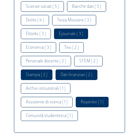
Scienze sociali ( 5 )
Banche dati ( 5 )
Diritto ( 4 )
Terza Missione ( 3 )
Ebooks ( 3 )
Ejournals ( 3 )
Economia ( 3 )
Tesi ( 2 )
Personale docente ( 2 )
STEM ( 2 )
Stampa ( 2 )
Dati finanziari ( 2 )
Archivi istituzionali ( 1 )
Assistente di ricerca ( 1 )
Repertori ( 1 )
Comunità studentesca ( 1 )